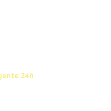
ragona
rgente 24h