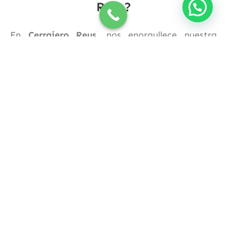
Reus?
En
Cerrajero Reus
, nos enorgullece nuestra
experiencia y profesionalismo. Nos esforzamos
por ofrecerte un servicio confiable y de calidad,
proporcionándote tranquilidad en momentos
de emergencia. No importa cuál sea tu
situación, estamos aquí para ayudarte con
nuestras soluciones rápidas y eficientes en
aperturas de puertas y vehículos.
Si te encuentras en
Reus
y necesitas servicios de
cerrajería, no dudes en contactarnos.
Estaremos encantados de atenderte y resolver
tus problemas de cerrajería de manera segura y
confiable.