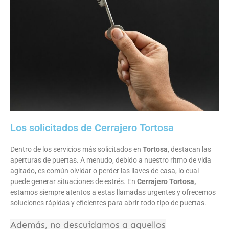
Los solicitados de Cerrajero Tortosa
Dentro de los servicios más solicitados en
Tortosa
, destacan las
aperturas de puertas. A menudo, debido a nuestro ritmo de vida
agitado, es común olvidar o perder las llaves de casa, lo cual
puede generar situaciones de estrés. En
Cerrajero Tortosa,
estamos siempre atentos a estas llamadas urgentes y ofrecemos
soluciones rápidas y eficientes para abrir todo tipo de puertas.
Además, no descuidamos a aquellos