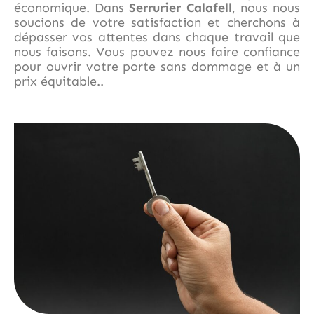
économique. Dans
Serrurier Calafell
, nous nous
soucions de votre satisfaction et cherchons à
dépasser vos attentes dans chaque travail que
nous faisons. Vous pouvez nous faire confiance
pour ouvrir votre porte sans dommage et à un
prix équitable..