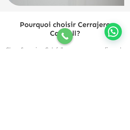
Pourquoi choisir Cerrajero
Calafell?
Chez Serrurier Calafell, nous sommes fiers de
notre expérience et de notre professionnalisme.
Nous nous efforçons de vous offrir un service
fiable et de qualité, Vous donner la tranquillité
d'esprit en cas d'urgence. Peu importe votre
situation, Nous sommes là pour vous aider avec
nos solutions rapides et efficaces pour
l'ouverture des portes et des véhicules..
Si vous êtes à Calafell et avez besoin de
services de serrurier, N'hésitez pas à nous
contacter. Nous serons heureux de vous aider
et de résoudre vos problèmes de serrurerie de