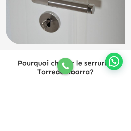
Pourquoi choisir le serrurier
Torredembarra?
Dans
Serrurier Torredembarra
, nous sommes
fiers de notre expérience et de notre
professionnalisme. Nous nous efforçons de vous
offrir un service fiable et de qualité, Vous
donner la tranquillité d'esprit en cas d'urgence.
Peu importe votre situation, Nous sommes là
pour vous aider avec nos solutions rapides et