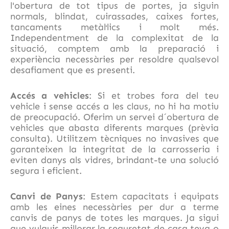
l'obertura de tot tipus de portes, ja siguin
normals, blindat, cuirassades, caixes fortes,
tancaments metàl·lics i molt més.
Independentment de la complexitat de la
situació, comptem amb la preparació i
experiència necessàries per resoldre qualsevol
desafiament que es presenti.
Accés a vehicles
: Si et trobes fora del teu
vehicle i sense accés a les claus, no hi ha motiu
de preocupació. Oferim un servei d´obertura de
vehicles que abasta diferents marques (prèvia
consulta). Utilitzem tècniques no invasives que
garanteixen la integritat de la carrosseria i
eviten danys als vidres, brindant-te una solució
segura i eficient.
Canvi de Panys
: Estem capacitats i equipats
amb les eines necessàries per dur a terme
canvis de panys de totes les marques. Ja sigui
que vulguis millorar la seguretat de casa teva o