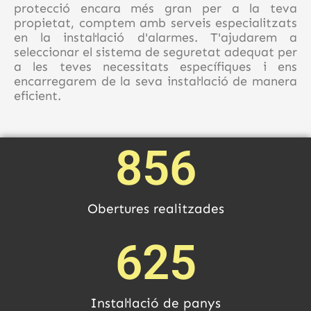
protecció encara més gran per a la teva
propietat, comptem amb serveis especialitzats
en la instal·lació d'alarmes. T'ajudarem a
seleccionar el sistema de seguretat adequat per
a les teves necessitats específiques i ens
encarregarem de la seva instal·lació de manera
eficient.
856
Obertures realitzades
625
Instal·lació de panys