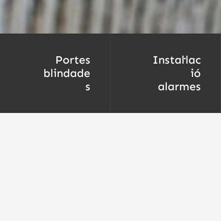
Portes
Instal·lac
blindade
ió
s
alarmes