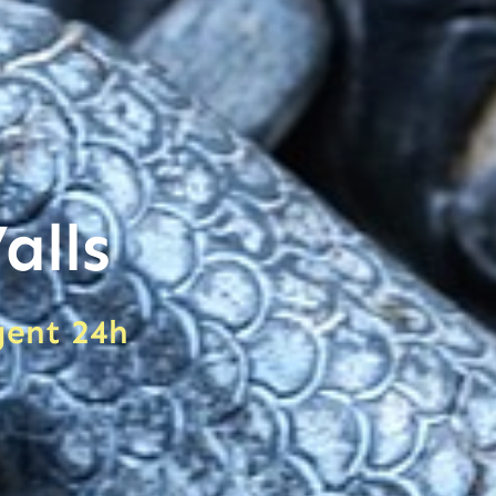
alls
rgent 24h