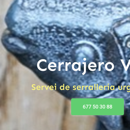
Cerrajero V
Servei de serralleria u
677 50 30 88