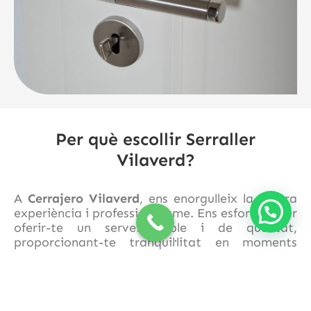
Per què escollir Serraller
Vilaverd?
A
Cerrajero Vilaverd
, ens enorgulleix la nostra
experiència i professionalisme. Ens esforcem per
oferir-te un servei fiable i de qualitat,
proporcionant-te tranquil·litat en moments
d'emergència. No importa quina sigui la teva
situació, estem aquí per ajudar-te amb les
nostres solucions ràpides i eficients en
obertures de portes i vehicles.