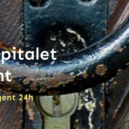
spitalet
nt
rgent 24h