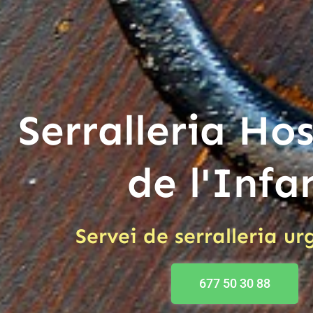
Serralleria Ho
de l'Infa
Servei de serralleria u
677 50 30 88