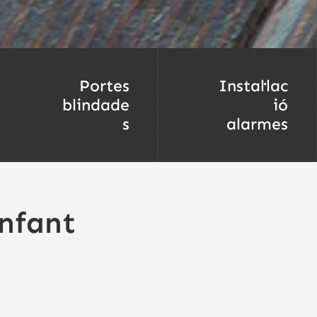
Portes
Instal·lac
blindade
ió
s
alarmes
Infant