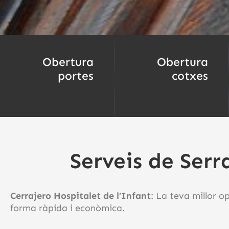
Obertura
Obertura
portes
cotxes
Serveis de Serr
Cerrajero Hospitalet de l’Infant
: La teva millor o
forma ràpida i econòmica.