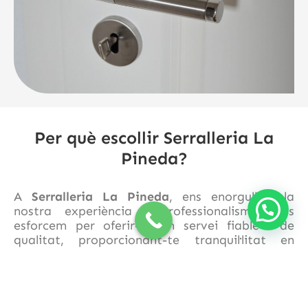
Per què escollir Serralleria La
Pineda?
A
Serralleria La Pineda
, ens enorgulleix la
nostra experiència i professionalisme. Ens
esforcem per oferir-te un servei fiable i de
qualitat, proporcionant-te tranquil·litat en
moments d'emergència. No importa quina sigui
la teva situació, estem aquí per ajudar-te amb
les nostres solucions ràpides i eficients en
obertures de portes i vehicles.